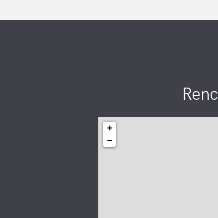
Renc
+
−