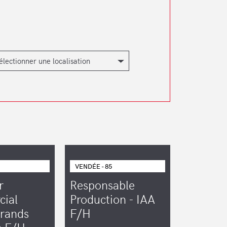
VENDÉE - 85
r
Responsable
ial
Production - IAA
Grands
F/H