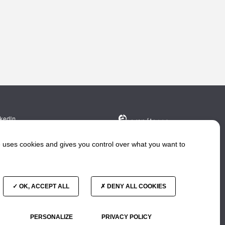
nkedIn
e uses cookies and gives you control over what you want to
OK, ACCEPT ALL
DENY ALL COOKIES
In english?
PERSONALIZE
PRIVACY POLICY