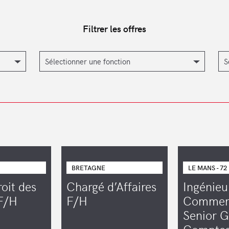
Filtrer les offres
BRETAGNE
LE MANS - 72
roit des
Chargé d’Affaires
Ingénieu
 F/H
F/H
Commerc
Senior 