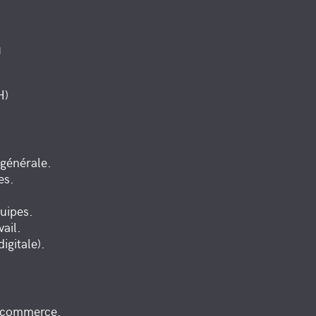
"
H)
 générale.
es.
uipes.
vail.
igitale).
e commerce.