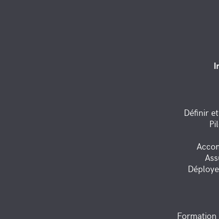
I
Définir e
Pi
Accom
Assu
Déployer
Formation 